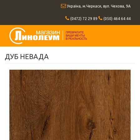
Перейти
Україна, м.Черкаси, вул. Чехова, 9А
к
основному
(0472) 72 29 89
(050) 464 64 44
содержанию
ДУБ НЕВАДА