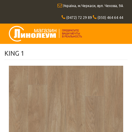
Перейти
Україна, м.Черкаси, вул. Чехова, 9А
к
основному
(0472) 72 29 89
(050) 464 64 44
содержанию
KING 1